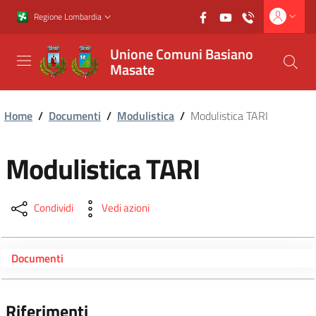
Vai al contenuto principale
Vai al footer
Regione Lombardia
Unione Comuni Basiano
Masate
Home
/
Documenti
/
Modulistica
/
Modulistica TARI
Modulistica TARI
Condividi
Vedi azioni
Documenti
Riferimenti