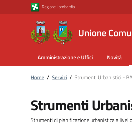
Vai al contenuto principale
Vai al footer
Regione Lombardia
Unione Comu
Amministrazione e Uffici
Novità
Home
/
Servizi
/
Strumenti Urbanistici - 
Strumenti Urbani
Strumenti di pianificazione urbanistica a livel