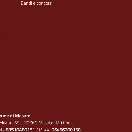
Bandi e concorsi
O
une di Masate
 Milano, 69 - 20060 Masate (MI) Codice
cale
83510480151
/ P.IVA
06466200158