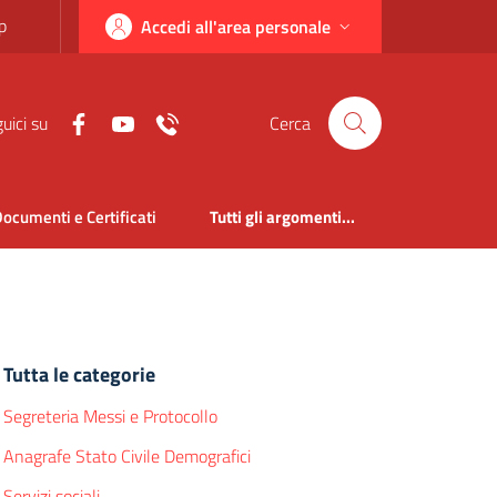
p
Accedi all'area personale
uici su
Cerca
ocumenti e Certificati
Tutti gli argomenti...
Tutta le categorie
Segreteria Messi e Protocollo
Anagrafe Stato Civile Demografici
Servizi sociali