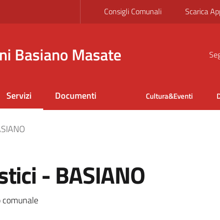
Consigli Comunali
Scarica Ap
ni Basiano Masate
Seg
Servizi
Documenti
Cultura&Eventi
D
BASIANO
stici - BASIANO
lo comunale