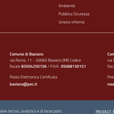
Ambiente
Pubblica Sicurezza
Unione informa
Comune di Basiano
Com
via Roma, 11 - 20060 Basiano (MI) Codice
via
fiscale
83504250156
/ P.IVA
05068130151
fis
Posta Elettronica Certificata
Post
basiano@pec.it
mas
okie tecnici, analytics e di terze parti.
ea amministrativa
PRIVACY 