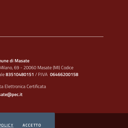
une di Masate
 Milano, 69 - 20060 Masate (MI) Codice
cale
83510480151
/ P.IVA
06466200158
a Elettronica Certificata
ate@pec.it
I COOKIES
POLICY
ACCETTO