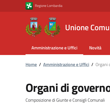
Vai al contenuto principale
Vai al footer
Regione Lombardia
Unione Comu
Amministrazione e Uffici
Novità
Home
/
Amministrazione e Uffici
/
Organi 
Organi di govern
Composizione di Giunte e Consigli Comunali