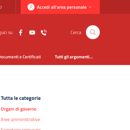
p
Accedi all'area personale
uici su
Cerca
ocumenti e Certificati
Tutti gli argomenti...
Tutta le categorie
Organi di governo
Aree amministrative
Segretario comunale