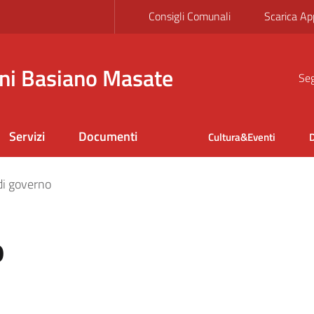
Consigli Comunali
Scarica Ap
ni Basiano Masate
Seg
Servizi
Documenti
Cultura&Eventi
D
di governo
o