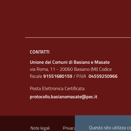
CONTATTI
Unione dei Comuni di Basiano e Masate
via Roma, 11 - 20060 Basiano (MI) Codice
fiscale
91551680159
/ P.IVA
04559250966
Posta Elettronica Certificata
protocollo.basianomasate@pec.it
Sezione Link Utili
Questo sito utilizza co
Note legali
Privacy policy
Crediti
Ar