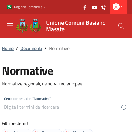
Vai al contenuto principale
Vai al footer
Regione Lombardia
Unione Comuni Basiano
Masate
Home
/
Documenti
/
Normative
Normative
Normative regionali, nazionali ed europee
Cerca contenuti in "Normative"
Filtri predefiniti