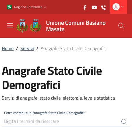
Vai al contenuto principale
Vai al footer
Regione Lombardia
Unione Comuni Basiano
Masate
Home
/
Servizi
/
Anagrafe Stato Civile Demografici
Anagrafe Stato Civile
Demografici
Servizi di anagrafe, stato civile, elettorale, leva e statistica
Cerca contenuti in "Anagrafe Stato Civile Demografici"