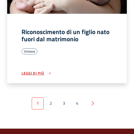
Riconoscimento di un figlio nato
fuori dal matrimonio
Unione
LEGGI DI PIÙ
1
2
3
4
Pagina successiva