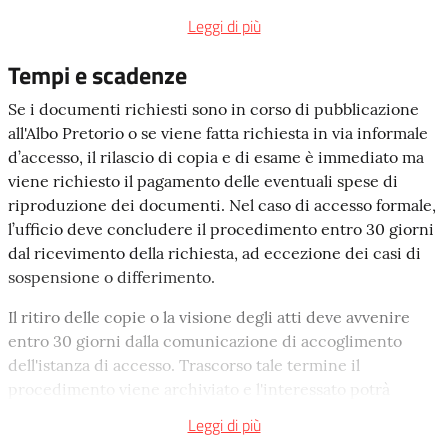
completa della sede, presso cui rivolgersi e un periodo di
in aggiunta al costo delle fotocopie (come sopra indicato),
Leggi di più
tempo
non inferiore a
15 giorni
per prendere visione dei
sono previsti diritti di segreteria pari a 0,52 € a facciata.
documenti o estrarne copia.
Tempi e scadenze
Non possono essere oggetto di accesso:
Se la domanda è incompleta l'ufficio competente lo
Se i documenti richiesti sono in corso di pubblicazione
• i documenti coperti da segreto di Stato o da divieto di
comunica al richiedente
entro dieci giorni
, e il termine
all'Albo Pretorio o se viene fatta richiesta in via informale
divulgazione previsti dalla legge o da regolamenti
di conclusione del procedimento ricomincia a decorrere
d’accesso, il rilascio di copia e di esame è immediato ma
governativi;
dalla data di presentazione della domanda completa.
viene richiesto il pagamento delle eventuali spese di
riproduzione dei documenti. Nel caso di accesso formale,
• i documenti di cui è vietata la divulgazione da
l’ufficio deve concludere il procedimento entro 30 giorni
Regolamenti dell’Unione o dei Comuni che ne fanno
dal ricevimento della richiesta, ad eccezione dei casi di
parte;
sospensione o differimento.
• i documenti relativi a procedimenti tributari di terzi;
Il ritiro delle copie o la visione degli atti deve avvenire
• la documentazione inerente l’attività dell’Unione, o dei
entro 30 giorni dalla comunicazione di accoglimento
Comuni che ne fanno parte, diretta all'emanazione di atti
dell'istanza di accesso. Trascorso tale termine il
normativi generali, di pianificazione e di
procedimento viene archiviato e l'interessato potrà
programmazione;
eventualmente ottenere l’accesso soltanto presentando
Leggi di più
una nuova istanza.
• i documenti relativi a procedure selettive del