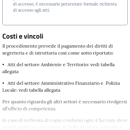
incaricato) o come legale rappresentante nel caso di
di accesso, è necessario presentare formale richiesta
di accesso agli atti.
società. Deve specificare altresì se la documentazione
richiesta dovrà essere prodotta in copia, in copia
conforme o viene richiesta in sola visione.
Costi e vincoli
Per individuare tale documentazione il modulo dovrà
essere compilato chiaramente in tutte le sue parti nel
Il procedimento prevede il pagamento dei diritti di
modo più preciso possibile, per consentire di ridurre al
segreteria e di istruttoria cosi come sotto riportato:
minimo i tempi di ricerca in archivio.
• Atti del settore Ambiente e Territorio: vedi tabella
Elemento obbligatorio è quello della motivazione della
allegata
richiesta.
• Atti del settore Amministrativo Finanziario e Polizia
Salvo i casi di sospensione o di differimento, il
Locale: vedi tabella allegata
procedimento deve concludersi
entro 30 giorni
dalla
presentazione della domanda.
Per quanto riguarda gli altri settori è necessario rivolgersi
all’ufficio di competenza.
Se la domanda è ammissibile il richiedente può visionare
e/o ottenere copia dei documenti. L'accoglimento
In caso di richiesta di copie conformi ogni 4 facciate deve
della domanda contiene l'indicazione dell'ufficio,
essere applicata una marca da bollo di valore corrente e