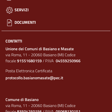
SERVIZI
DOCUMENTI
CONTATTI
Unione dei Comuni di Basiano e Masate
via Roma, 11 - 20060 Basiano (MI) Codice
fiscale
91551680159
/ P.IVA
04559250966
Posta Elettronica Certificata
protocollo.basianomasate@pec.it
Comune di Basiano
via Roma, 11 - 20060 Basiano (MI) Codice
fiscale
83504250156
/ P.IVA
05068130151