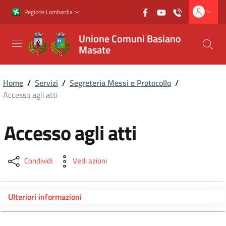
Vai al contenuto principale
Vai al footer
Regione Lombardia
Unione Comuni Basiano
Masate
Home
/
Servizi
/
Segreteria Messi e Protocollo
/
Accesso agli atti
Accesso agli atti
Condividi
Vedi azioni
Ulteriori informazioni