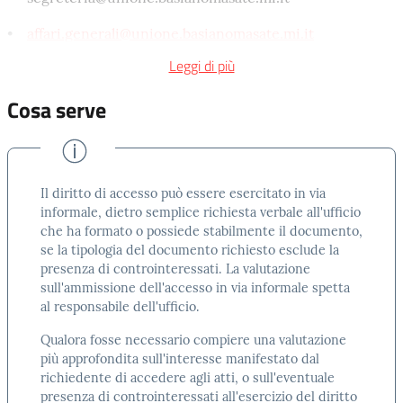
elettromagnetica o di qualunque altra specie solo se
questi sono:
•
affari.generali@unione.basianomasate.mi.it
• interni o esterni all’Unione dei Comuni di Basiano e
Leggi di più
- posta elettronica certificata:
Masate o ai comuni facenti parte l’Unione, solo se in
Cosa serve
•
basiano@pec.it
possesso dalla Pubblica Amministrazione;
•
masate@pec.it
• relativi ad uno specifico procedimento;
• protocollo.basianomasate@pec.it
• riguardanti un’attività di pubblico interesse
Il diritto di accesso può essere esercitato in via
indipendentemente dalla loro natura sostanziale pubblica
informale, dietro semplice richiesta verbale all'ufficio
o privata.
che ha formato o possiede stabilmente il documento,
Per quanto riguarda le ricerche d’archivio,
se la tipologia del documento richiesto esclude la
presenza di controinteressati. La valutazione
successivamente alla protocollazione di apposita
sull'ammissione dell'accesso in via informale spetta
richiesta, il richiedente sarà invitato alla visione del
al responsabile dell'ufficio.
materiale richiesto.
Qualora fosse necessario compiere una valutazione
É necessario specificare in quale veste viene presenta la
più approfondita sull'interesse manifestato dal
richiesta: se come diretto interessato (ad es.
richiedente di accedere agli atti, o sull'eventuale
proprietario), o in veste di delegato (ad esempio: tecnico
presenza di controinteressati all'esercizio del diritto