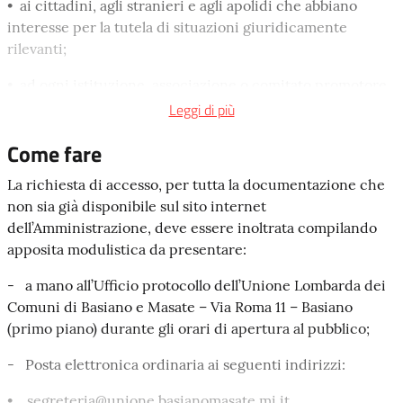
• ai cittadini, agli stranieri e agli apolidi che abbiano
interesse per la tutela di situazioni giuridicamente
rilevanti;
• ad ogni istituzione, associazione o comitato promotore
di interessi pubblici e diffusi per mezzo del proprio
Leggi di più
rappresentante o primo firmatario;
Come fare
• alle pubbliche amministrazioni che siano interessate a
La richiesta di accesso, per tutta la documentazione che
informazioni e a atti per lo svolgimento delle loro
non sia già disponibile sul sito internet
funzioni.
dell’Amministrazione, deve essere inoltrata compilando
La domanda può esser presentata dall'interessato o da un
apposita modulistica da presentare:
suo delegato: un legale rappresentante, difensore, un
- a mano all’Ufficio protocollo dell’Unione Lombarda dei
procuratore oppure un tutore che siano muniti di delega.
Comuni di Basiano e Masate – Via Roma 11 – Basiano
La delega, con copia fotostatica del documento di identità
(primo piano) durante gli orari di apertura al pubblico;
del delegante, deve essere allegata alla richiesta.
- Posta elettronica ordinaria ai seguenti indirizzi:
È possibile richiedere i documenti amministrativi nella
forma di rappresentazione grafica, fotocinematografica,
• segreteria@unione.basianomasate.mi.it