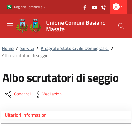
Vai al contenuto principale
Vai al footer
Regione Lombardia
Unione Comuni Basiano
Masate
Home
/
Servizi
/
Anagrafe Stato Civile Demografici
/
Albo scrutatori di seggio
Albo scrutatori di seggio
Condividi
Vedi azioni
Ulteriori informazioni