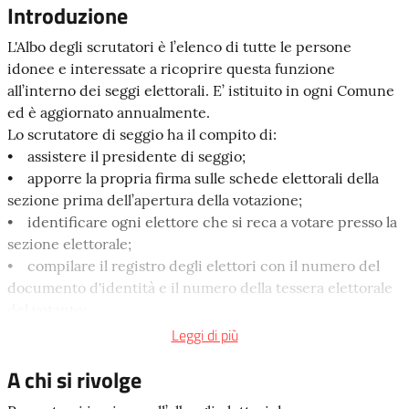
Introduzione
L'Albo degli scrutatori è l’elenco di tutte le persone
idonee e interessate a ricoprire questa funzione
all’interno dei seggi elettorali. E’ istituito in ogni Comune
ed è aggiornato annualmente.
Lo scrutatore di seggio ha il compito di:
• assistere il presidente di seggio;
• apporre la propria firma sulle schede elettorali della
sezione prima dell’apertura della votazione;
• identificare ogni elettore che si reca a votare presso la
sezione elettorale;
• compilare il registro degli elettori con il numero del
documento d'identità e il numero della tessera elettorale
del votante;
• vidimare la tessera elettorale;
Leggi di più
• certificare che l'elettore abbia votato;
A chi si rivolge
• redigere le tabelle di scrutinio durante le operazioni di
spoglio dei voti.