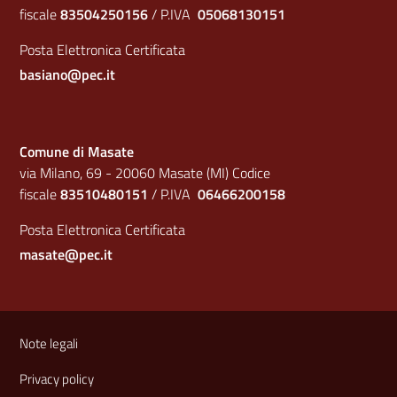
fiscale
83504250156
/ P.IVA
05068130151
Posta Elettronica Certificata
basiano@pec.it
Comune di Masate
via Milano, 69 - 20060 Masate (MI) Codice
fiscale
83510480151
/ P.IVA
06466200158
Posta Elettronica Certificata
masate@pec.it
Sezione Link Utili
Note legali
Privacy policy