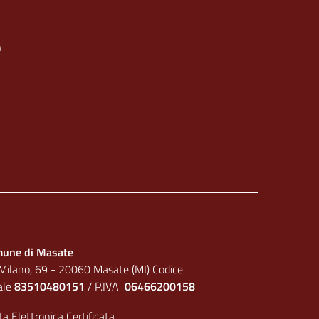
O
une di Masate
 Milano, 69 - 20060 Masate (MI) Codice
cale
83510480151
/ P.IVA
06466200158
a Elettronica Certificata