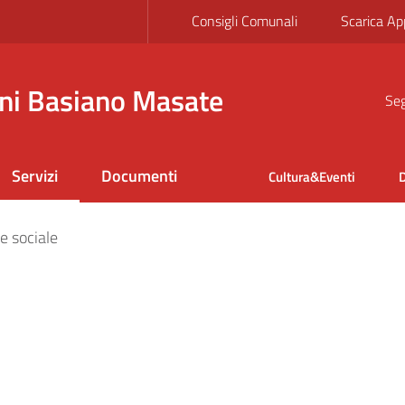
Consigli Comunali
Scarica Ap
ni Basiano Masate
Seg
Servizi
Documenti
Cultura&Eventi
D
e sociale