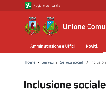
Vai al contenuto principale
Vai al footer
Regione Lombardia
Unione Comu
Amministrazione e Uffici
Novità
Home
/
Servizi
/
Servizi sociali
/
Inclusion
Inclusione sociale