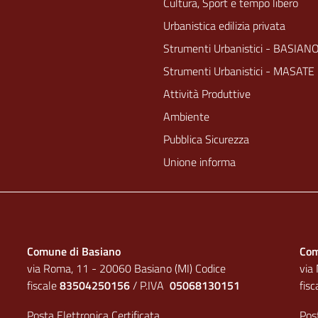
Cultura, Sport e tempo libero
Urbanistica edilizia privata
Strumenti Urbanistici - BASIAN
Strumenti Urbanistici - MASATE
Attività Produttive
Ambiente
Pubblica Sicurezza
Unione informa
Comune di Basiano
Com
via Roma, 11 - 20060 Basiano (MI) Codice
via
fiscale
83504250156
/ P.IVA
05068130151
fis
Posta Elettronica Certificata
Post