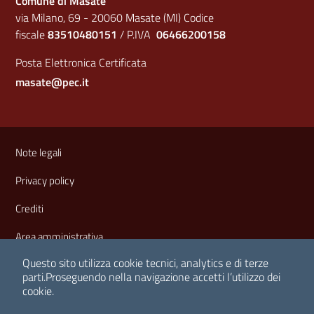
Comune di Masate
via Milano, 69 - 20060 Masate (MI) Codice
fiscale
83510480151
/ P.IVA
06466200158
Posta Elettronica Certificata
masate@pec.it
Sezione Link Utili
Note legali
Privacy policy
Crediti
Area amministrativa
Questo sito utilizza cookie tecnici, analytics e di terze
parti.
Proseguendo nella navigazione accetti l’utilizzo dei
cookie.