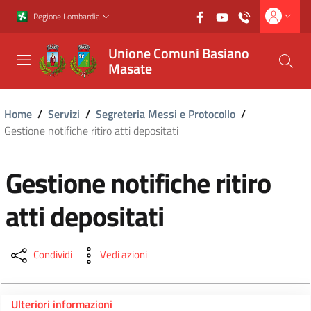
Vai al contenuto principale
Vai al footer
Regione Lombardia
Unione Comuni Basiano
Masate
Home
/
Servizi
/
Segreteria Messi e Protocollo
/
Gestione notifiche ritiro atti depositati
Gestione notifiche ritiro
atti depositati
Condividi
Vedi azioni
Ulteriori informazioni