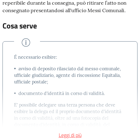
reperibile durante la consegna, può ritirare l’atto non
consegnato presentandosi all'ufficio Messi Comunali.
Cosa serve
É necessario esibire:
• avviso di deposito rilasciato dal messo comunale,
ufficiale giudiziario, agente di riscossione Equitalia,
ufficiale postale;
• documento d'identità in corso di validità.
E' possibile delegare una terza persona che deve
esibire la delega ed il proprio documento d'identità
in corso di validità, oltre ad una fotocopia del
documento d'identità, in corso di validità, del
destinatario dell’atto.
Leggi di più