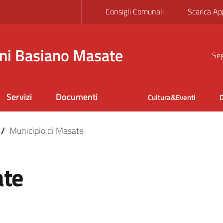
Consigli Comunali
Scarica Ap
ni Basiano Masate
Seg
Servizi
Documenti
Cultura&Eventi
D
/
Municipio di Masate
ate