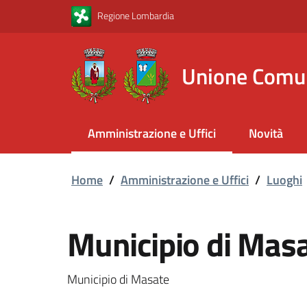
Vai al contenuto principale
Vai al footer
Regione Lombardia
Unione Comu
Amministrazione e Uffici
Novità
Home
/
Amministrazione e Uffici
/
Luoghi
Municipio di Mas
Municipio di Masate