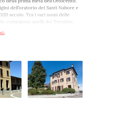
ico della prima metà dell’Ottocento.
igini dell’oratorio dei Santi Nabore e
III secolo. Tra i vari nomi delle
do compaiono quelli dei Trivulzio,
isconti di San Giorgio.
più
Comunale di Masate
è l'edificio che
. Al piano interrato è ubicata la Sala
fficio Tecnico e la Biblioteca di
ia Locale e al terzo piano invece si
ioni della Giunta Comunale.