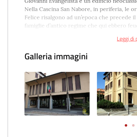
Giovanni Evangelista è un edificio neoclass
Nella Cascina San Nabore, in periferia, le or
Felice risalgono ad un’epoca che precede il X
famiglie d’antico regime che qui ebbero feu
degli Stampa di Soncino, dei de Leyva, dei V
Leggi di 
La sede istituzionale dell'
Amministrazione 
Galleria immagini
sorge in via Milano n. 69, edificato nel 1988 
Consiliare, al primo piano vi sono invece l’U
Masate, al secondo piano il comando di Poliz
trovano l’Ufficio del Sindaco e la Sala riun