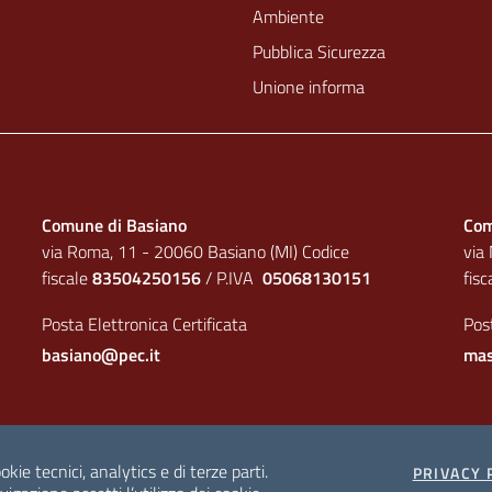
Ambiente
Pubblica Sicurezza
Unione informa
Comune di Basiano
Com
via Roma, 11 - 20060 Basiano (MI) Codice
via
fiscale
83504250156
/ P.IVA
05068130151
fis
Posta Elettronica Certificata
Post
basiano@pec.it
mas
okie tecnici, analytics e di terze parti.
ea amministrativa
PRIVACY 