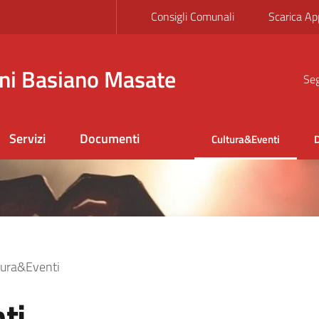
Consigli Comunali
Scarica Ap
ni Basiano Masate
Seg
Servizi
Documenti
Cultura&Eventi
D
tura&Eventi
ti