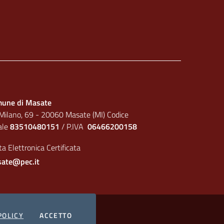
une di Masate
 Milano, 69 - 20060 Masate (MI) Codice
cale
83510480151
/ P.IVA
06466200158
a Elettronica Certificata
ate@pec.it
I COOKIES
POLICY
ACCETTO