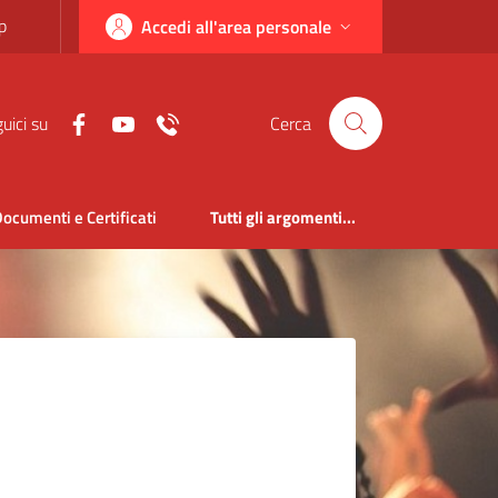
p
Accedi all'area personale
uici su
Cerca
ocumenti e Certificati
Tutti gli argomenti...