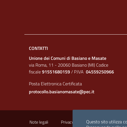
CONTATTI
Unione dei Comuni di Basiano e Masate
via Roma, 11 - 20060 Basiano (MI) Codice
fiscale
91551680159
/ P.IVA
04559250966
Posta Elettronica Certificata
protocollo.basianomasate@pec.it
Sezione Link Utili
Questo sito utilizza co
Note legali
Privacy policy
Crediti
Ar