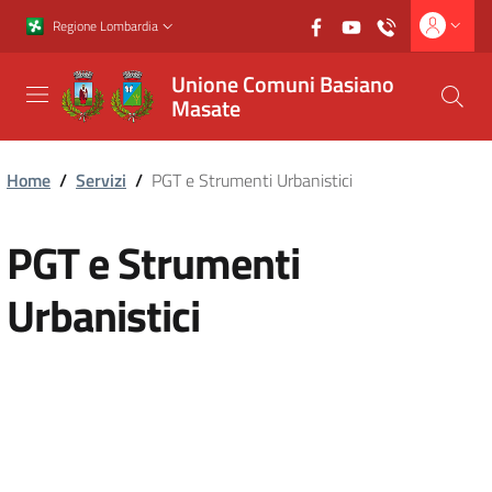
Vai al contenuto principale
Vai al footer
Regione Lombardia
Unione Comuni Basiano
Masate
Home
/
Servizi
/
PGT e Strumenti Urbanistici
PGT e Strumenti
Urbanistici