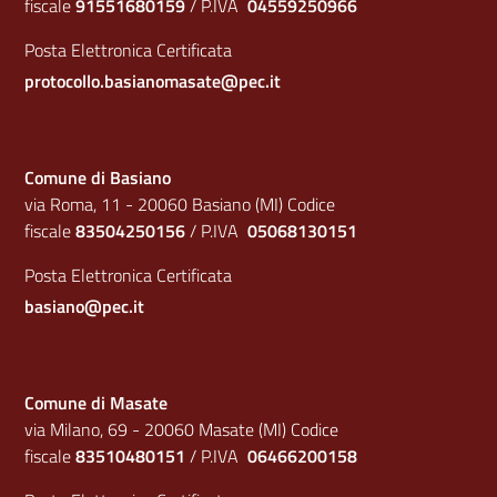
fiscale
91551680159
/ P.IVA
04559250966
Posta Elettronica Certificata
protocollo.basianomasate@pec.it
Comune di Basiano
via Roma, 11 - 20060 Basiano (MI) Codice
fiscale
83504250156
/ P.IVA
05068130151
Posta Elettronica Certificata
basiano@pec.it
Comune di Masate
via Milano, 69 - 20060 Masate (MI) Codice
fiscale
83510480151
/ P.IVA
06466200158