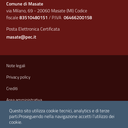
Comune di Masate
via Milano, 69 - 20060 Masate (MI) Codice
fiscale
83510480151
/ P.IVA
06466200158
Posta Elettronica Certificata
masate@pec.it
Sezione Link Utili
Note legali
Privacy policy
Crediti
Area amministrativa
Questo sito utilizza cookie tecnici, analytics e di terze
parti.
Proseguendo nella navigazione accetti l’utilizzo dei
cookie.