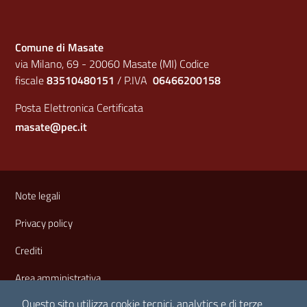
Comune di Masate
via Milano, 69 - 20060 Masate (MI) Codice
fiscale
83510480151
/ P.IVA
06466200158
Posta Elettronica Certificata
masate@pec.it
Sezione Link Utili
Note legali
Privacy policy
Crediti
Area amministrativa
Questo sito utilizza cookie tecnici, analytics e di terze