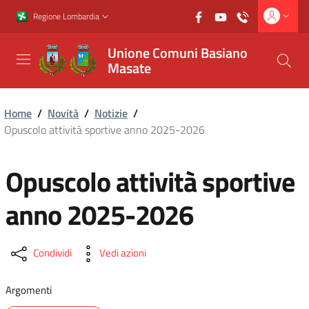
Vai al contenuto principale
Vai al footer
Regione Lombardia
Unione Comuni Basiano
Masate
Home
/
Novità
/
Notizie
/
Opuscolo attività sportive anno 2025-2026
Opuscolo attività sportive
anno 2025-2026
Condividi
Vedi azioni
Argomenti