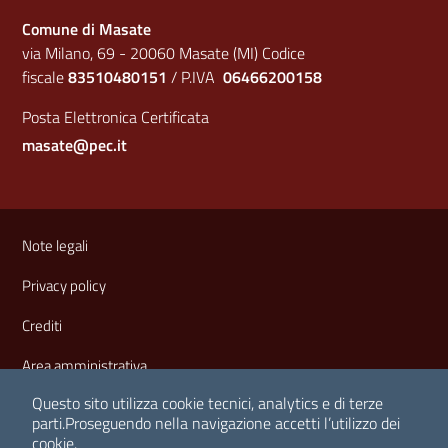
Comune di Masate
via Milano, 69 - 20060 Masate (MI) Codice
fiscale
83510480151
/ P.IVA
06466200158
Posta Elettronica Certificata
masate@pec.it
Sezione Link Utili
Note legali
Privacy policy
Crediti
Area amministrativa
Questo sito utilizza cookie tecnici, analytics e di terze
parti.
Proseguendo nella navigazione accetti l’utilizzo dei
cookie.