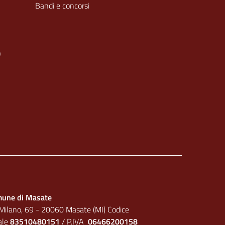
Bandi e concorsi
O
une di Masate
 Milano, 69 - 20060 Masate (MI) Codice
cale
83510480151
/ P.IVA
06466200158