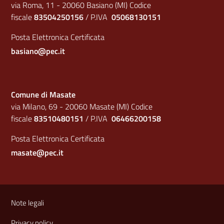
via Roma, 11 - 20060 Basiano (MI) Codice
fiscale
83504250156
/ P.IVA
05068130151
Posta Elettronica Certificata
basiano@pec.it
Comune di Masate
via Milano, 69 - 20060 Masate (MI) Codice
fiscale
83510480151
/ P.IVA
06466200158
Posta Elettronica Certificata
masate@pec.it
Sezione Link Utili
Note legali
Privacy policy