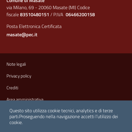
Comune di Masate
via Milano, 69 - 20060 Masate (MI) Codice
fiscale
83510480151
/ P.IVA
06466200158
Posta Elettronica Certificata
masate@pec.it
Sezione Link Utili
Note legali
Privacy policy
Crediti
Area amministrativa
Questo sito utilizza cookie tecnici, analytics e di terze
parti.
Proseguendo nella navigazione accetti l’utilizzo dei
cookie.