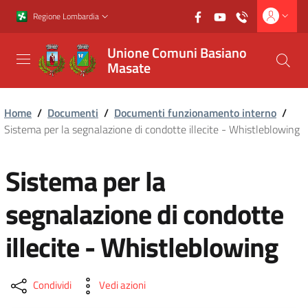
Vai al contenuto principale
Vai al footer
Regione Lombardia
Unione Comuni Basiano
Masate
Home
/
Documenti
/
Documenti funzionamento interno
/
Sistema per la segnalazione di condotte illecite - Whistleblowing
Sistema per la
segnalazione di condotte
illecite - Whistleblowing
Condividi
Vedi azioni