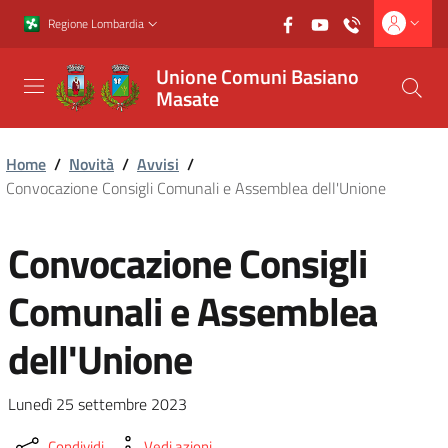
Vai al contenuto principale
Vai al footer
Regione Lombardia
Unione Comuni Basiano
Masate
Home
/
Novità
/
Avvisi
/
Convocazione Consigli Comunali e Assemblea dell'Unione
Convocazione Consigli
Comunali e Assemblea
dell'Unione
Lunedì 25 settembre 2023
Condividi
Vedi azioni