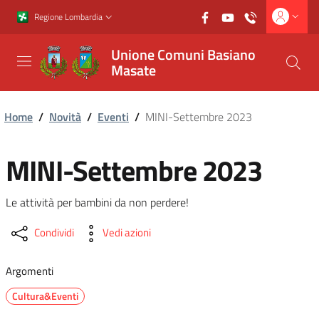
Vai al contenuto principale
Vai al footer
Regione Lombardia
Unione Comuni Basiano
Masate
Home
/
Novità
/
Eventi
/
MINI-Settembre 2023
MINI-Settembre 2023
Le attività per bambini da non perdere!
Condividi
Vedi azioni
Argomenti
Cultura&Eventi