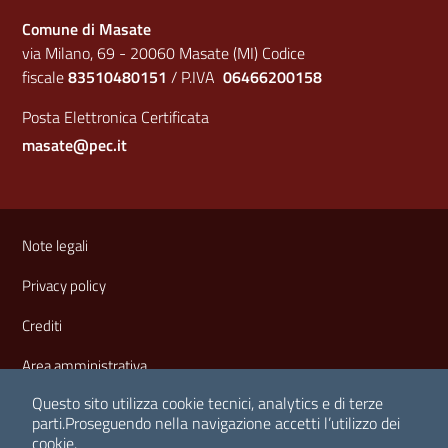
Comune di Masate
via Milano, 69 - 20060 Masate (MI) Codice
fiscale
83510480151
/ P.IVA
06466200158
Posta Elettronica Certificata
masate@pec.it
Sezione Link Utili
Note legali
Privacy policy
Crediti
Area amministrativa
Questo sito utilizza cookie tecnici, analytics e di terze
parti.
Proseguendo nella navigazione accetti l’utilizzo dei
cookie.