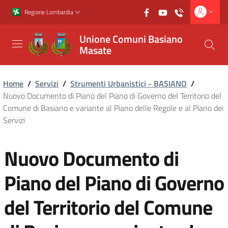
Vai al contenuto principale
Vai al footer
Regione Lombardia
Unione Comuni Basiano
Masate
Home
/
Servizi
/
Strumenti Urbanistici - BASIANO
/
Nuovo Documento di Piano del Piano di Governo del Territorio del
Comune di Basiano e variante al Piano delle Regole e al Piano dei
Servizi
Nuovo Documento di
Piano del Piano di Governo
del Territorio del Comune