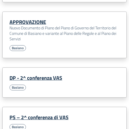
stata fatta la presa d'atto della stesura dei documenti
definitivi a seguito controdeduzioni alle osservazioni.
APPROVAZIONE
Gli atti del nuovo PGT hanno acquistato efficacia con la
Nuovo Documento di Piano del Piano di Governo del Territorio del
pubblicazione sul Bollettino Ufficiale di Regione
Comune di Basiano e variante al Piano delle Regole e al Piano dei
Lombardia n. 24 del 10/06/2026.
Servizi
Basiano
E' possibile consultare tutti i documenti del PGT
approvato dal sito di Regione Lombardia "PGT Multiplan"
raggiungibile al seguente link:
https://www.multiplan.servizirl.it/pgtwebn/#/public/det
piano/125601/documenti
DP - 2^ conferenza VAS
Basiano
PS – 2^ conferenza di VAS
Basiano