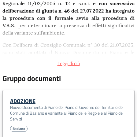
Regionale 11/03/2005 n. 12 e s.m.i. e
con successiva
deliberazione di giunta n. 46 del 27.07.2022 ha integrato
la procedura con il formale avvio alla procedura di
V.A.S.
, per determinare la presenza di effetti significativi
della variante sull’ambiente.
Con Delibera di Consiglio Comunale n° 30 del 21.07.2025,
sono stati adottati il Nuovo Documento di Piano e le
varianti al Piano delle Regole e al Piano dei Servizi del
Leggi di più
vigente Piano di Governo del Territorio, come sotto
allegati.
Gruppo documenti
Con Delibera di Consiglio Comunale n° 1 dell'11.02.2026, è
stato approvato il Nuovo Documento di Piano e le varianti
ADOZIONE
al Piano delle Regole e al Piano dei Servizi del vigente
Nuovo Documento di Piano del Piano di Governo del Territorio del
Piano di Governo del Territorio, che avrà efficacia dalla
Comune di Basiano e variante al Piano delle Regole e al Piano dei
data di pubblicazione sul Bollettino Ufficiale della Regione
Servizi
Lombardia (BURL)
Basiano
Con Delibera di Giunta Comunale n° 33 del 30.03.2026, è