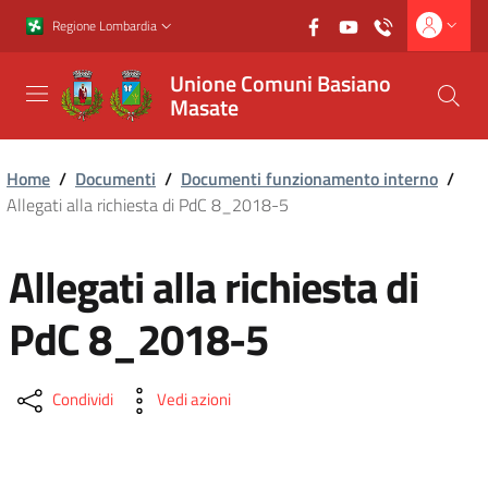
Vai al contenuto principale
Vai al footer
Regione Lombardia
Unione Comuni Basiano
Masate
Home
/
Documenti
/
Documenti funzionamento interno
/
Allegati alla richiesta di PdC 8_2018-5
Allegati alla richiesta di
PdC 8_2018-5
Condividi
Vedi azioni