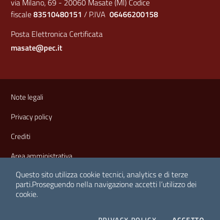
via Milano, 69 - 20060 Masate (MI) Codice
fiscale
83510480151
/ P.IVA
06466200158
Posta Elettronica Certificata
masate@pec.it
Sezione Link Utili
Note legali
Privacy policy
Crediti
Area amministrativa
Questo sito utilizza cookie tecnici, analytics e di terze
parti.
Proseguendo nella navigazione accetti l’utilizzo dei
cookie.
I CO
PRIVACY POLICY
ACCETTO