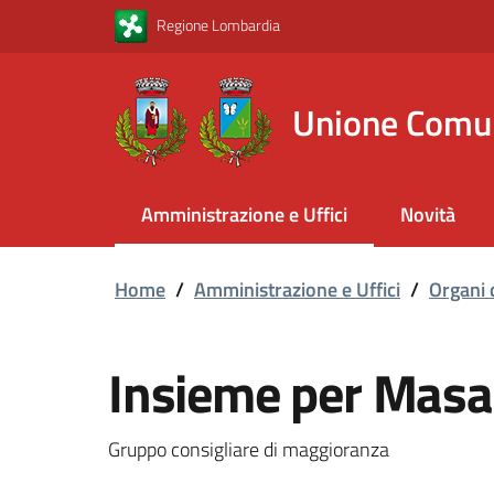
Vai al contenuto principale
Vai al footer
Regione Lombardia
Unione Comu
Amministrazione e Uffici
Novità
Home
/
Amministrazione e Uffici
/
Organi 
Insieme per Masat
Gruppo consigliare di maggioranza