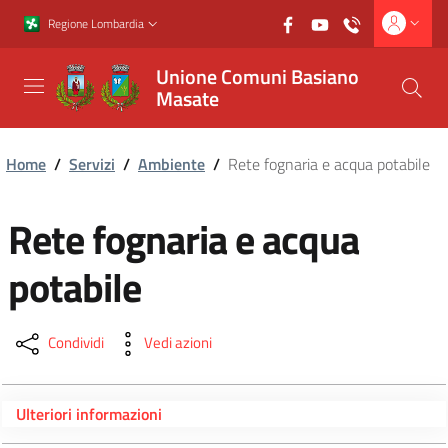
Vai al contenuto principale
Vai al footer
Regione Lombardia
Unione Comuni Basiano
Masate
Home
/
Servizi
/
Ambiente
/
Rete fognaria e acqua potabile
Rete fognaria e acqua
potabile
Condividi
Vedi azioni
Ulteriori informazioni