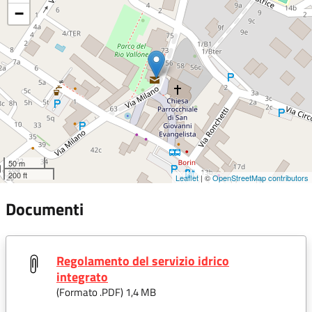
−
50 m
200 ft
Leaflet
| ©
OpenStreetMap contributors
Documenti
Regolamento del servizio idrico
integrato
(Formato .
PDF
) 1,4 MB