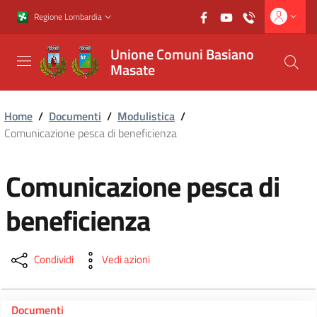
Vai al contenuto principale
Vai al footer
Regione Lombardia
Unione Comuni Basiano
Masate
Home
/
Documenti
/
Modulistica
/
Comunicazione pesca di beneficienza
Comunicazione pesca di
beneficienza
Condividi
Vedi azioni
Documenti