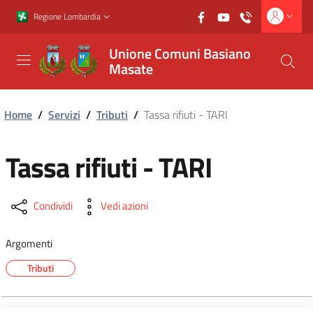
Vai al contenuto principale
Vai al footer
Regione Lombardia
Unione Comuni Basiano
Masate
Home
/
Servizi
/
Tributi
/
Tassa rifiuti - TARI
Tassa rifiuti - TARI
Condividi
Vedi azioni
Argomenti
Tributi