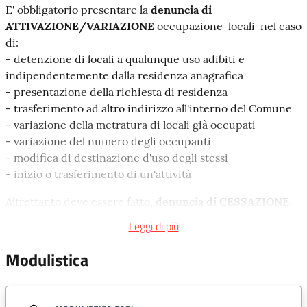
E' obbligatorio presentare la
denuncia di
ATTIVAZIONE/VARIAZIONE
occupazione locali nel caso
di:
- detenzione di locali a qualunque uso adibiti e
indipendentemente dalla residenza anagrafica
- presentazione della richiesta di residenza
- trasferimento ad altro indirizzo all'interno del Comune
- variazione della metratura di locali già occupati
- variazione del numero degli occupanti
- modifica di destinazione d'uso degli stessi
- inizio o trasferimento di un'attività
Altrettanto deve essere fatto,
denuncia di CESSAZIONE
,
in caso di:
Leggi di più
- emigrazione in altro comune
- variazione della propria residenza all'interno del
Modulistica
comune
- vendita immobile
- cessazione di un'attività