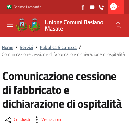
Vai al contenuto principale
Vai al footer
Regione Lombardia
Unione Comuni Basiano
Masate
Home
/
Servizi
/
Pubblica Sicurezza
/
Comunicazione cessione di fabbricato e dichiarazione di ospitalità
Comunicazione cessione
di fabbricato e
dichiarazione di ospitalità
Condividi
Vedi azioni