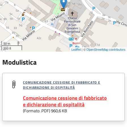
50 m
200 ft
Leaflet
| ©
OpenStreetMap contributors
Modulistica
COMUNICAZIONE CESSIONE DI FABBRICATO E
DICHIARAZIONE DI OSPITALITÀ
Comunicazione cessione di fabbricato
e dichiarazione di ospitalità
(Formato .
PDF
) 960,6 KB