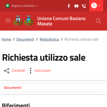
Vai al contenuto principale
Vai al footer
Regione Lombardia
Unione Comuni Basiano
Masate
Home
/
Documenti
/
Modulistica
/
Richiesta utilizzo sale
Richiesta utilizzo sale
Condividi
Vedi azioni
Documenti
Riferimenti