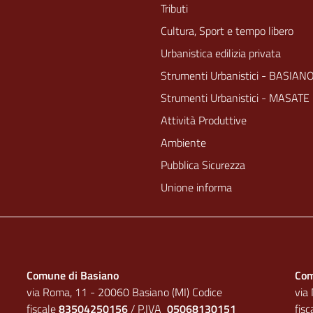
Tributi
Cultura, Sport e tempo libero
Urbanistica edilizia privata
Strumenti Urbanistici - BASIAN
Strumenti Urbanistici - MASATE
Attività Produttive
Ambiente
Pubblica Sicurezza
Unione informa
Comune di Basiano
Com
via Roma, 11 - 20060 Basiano (MI) Codice
via
fiscale
83504250156
/ P.IVA
05068130151
fis