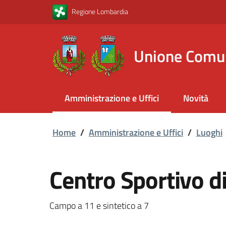
Vai al contenuto principale
Vai al footer
Regione Lombardia
Unione Comu
Amministrazione e Uffici
Novità
Home
/
Amministrazione e Uffici
/
Luoghi
Centro Sportivo d
Campo a 11 e sintetico a 7