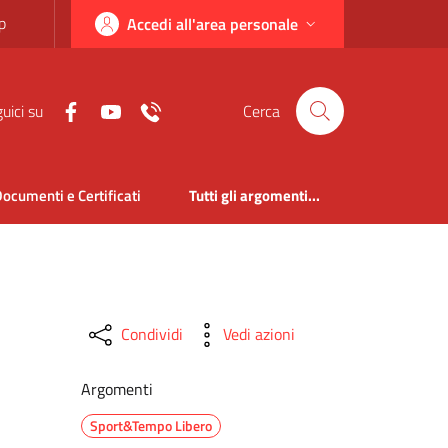
p
Accedi all'area personale
uici su
Cerca
ocumenti e Certificati
Tutti gli argomenti...
Condividi
Vedi azioni
Argomenti
Sport&Tempo Libero