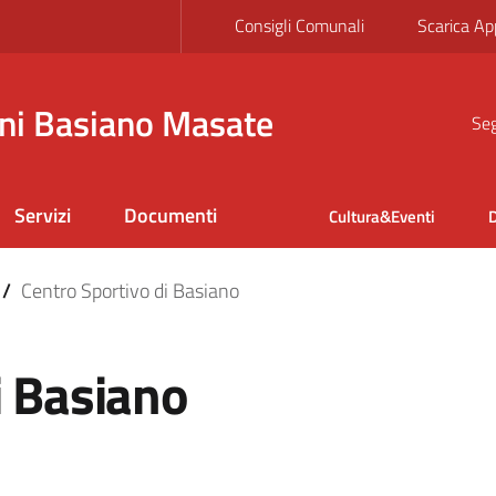
Consigli Comunali
Scarica Ap
ni Basiano Masate
Seg
Servizi
Documenti
Cultura&Eventi
D
/
Centro Sportivo di Basiano
i Basiano