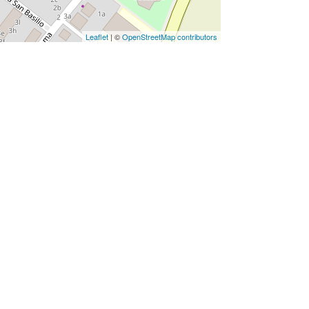
Leaflet
| ©
OpenStreetMap contributors