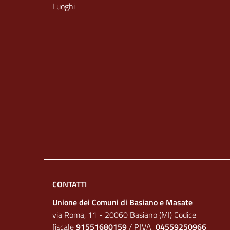
Luoghi
CONTATTI
Unione dei Comuni di Basiano e Masate
via Roma, 11 - 20060 Basiano (MI) Codice
fiscale
91551680159
/ P.IVA
04559250966