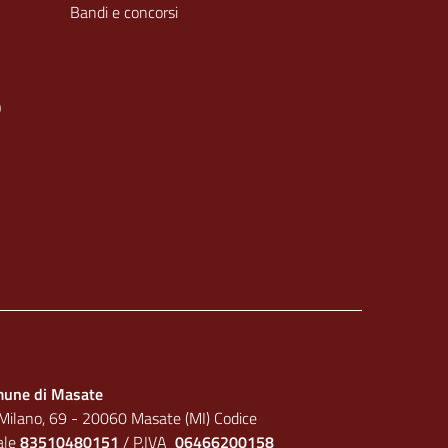
Bandi e concorsi
O
une di Masate
 Milano, 69 - 20060 Masate (MI) Codice
cale
83510480151
/ P.IVA
06466200158