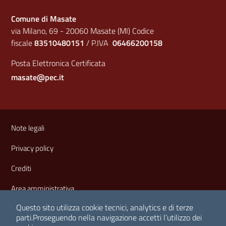
Comune di Masate
via Milano, 69 - 20060 Masate (MI) Codice
fiscale
83510480151
/ P.IVA
06466200158
Posta Elettronica Certificata
masate@pec.it
Sezione Link Utili
Note legali
Privacy policy
Crediti
Area amministrativa
Questo sito utilizza cookie tecnici, analytics e di terze
parti.
Proseguendo nella navigazione accetti l’utilizzo dei