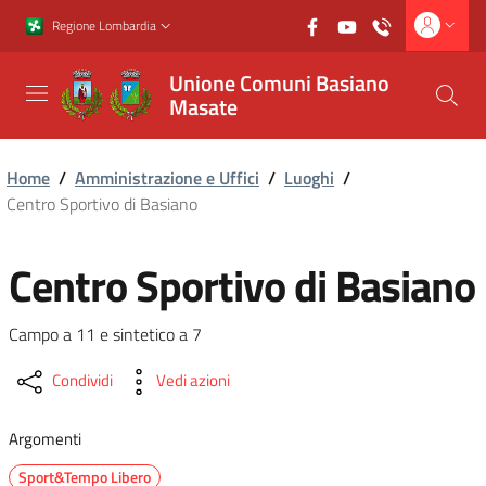
Vai al contenuto principale
Vai al footer
Regione Lombardia
Unione Comuni Basiano
Masate
Home
/
Amministrazione e Uffici
/
Luoghi
/
Centro Sportivo di Basiano
Centro Sportivo di Basiano
Campo a 11 e sintetico a 7
Condividi
Vedi azioni
Argomenti
Sport&Tempo Libero