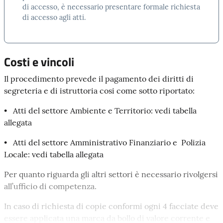
incaricato) o come legale rappresentante nel caso di
di accesso, è necessario presentare formale richiesta
di accesso agli atti.
società. Deve specificare altresì se la documentazione
richiesta dovrà essere prodotta in copia, in copia
conforme o viene richiesta in sola visione.
Costi e vincoli
Per individuare tale documentazione il modulo dovrà
essere compilato chiaramente in tutte le sue parti nel
Il procedimento prevede il pagamento dei diritti di
modo più preciso possibile, per consentire di ridurre al
segreteria e di istruttoria cosi come sotto riportato:
minimo i tempi di ricerca in archivio.
• Atti del settore Ambiente e Territorio: vedi tabella
Elemento obbligatorio è quello della motivazione della
allegata
richiesta.
• Atti del settore Amministrativo Finanziario e Polizia
Salvo i casi di sospensione o di differimento, il
Locale: vedi tabella allegata
procedimento deve concludersi
entro 30 giorni
dalla
presentazione della domanda.
Per quanto riguarda gli altri settori è necessario rivolgersi
all’ufficio di competenza.
Se la domanda è ammissibile il richiedente può visionare
e/o ottenere copia dei documenti. L'accoglimento
In caso di richiesta di copie conformi ogni 4 facciate deve
della domanda contiene l'indicazione dell'ufficio,
essere applicata una marca da bollo di valore corrente e