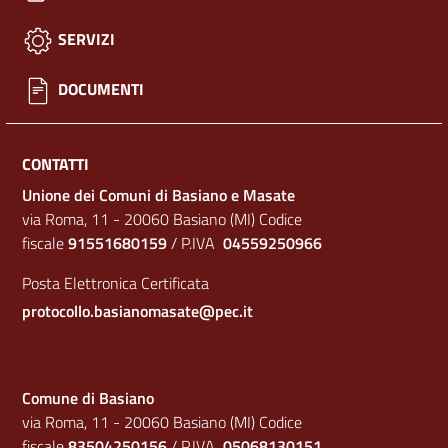
SERVIZI
DOCUMENTI
CONTATTI
Unione dei Comuni di Basiano e Masate
via Roma, 11 - 20060 Basiano (MI) Codice
fiscale
91551680159
/ P.IVA
04559250966
Posta Elettronica Certificata
protocollo.basianomasate@pec.it
Comune di Basiano
via Roma, 11 - 20060 Basiano (MI) Codice
fiscale
83504250156
/ P.IVA
05068130151