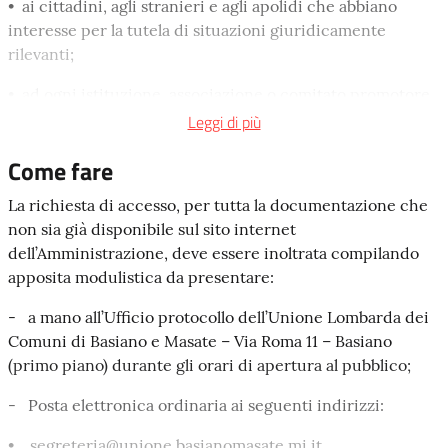
• ai cittadini, agli stranieri e agli apolidi che abbiano
interesse per la tutela di situazioni giuridicamente
rilevanti;
• ad ogni istituzione, associazione o comitato promotore
di interessi pubblici e diffusi per mezzo del proprio
Leggi di più
rappresentante o primo firmatario;
Come fare
• alle pubbliche amministrazioni che siano interessate a
La richiesta di accesso, per tutta la documentazione che
informazioni e a atti per lo svolgimento delle loro
non sia già disponibile sul sito internet
funzioni.
dell’Amministrazione, deve essere inoltrata compilando
La domanda può esser presentata dall'interessato o da un
apposita modulistica da presentare:
suo delegato: un legale rappresentante, difensore, un
- a mano all’Ufficio protocollo dell’Unione Lombarda dei
procuratore oppure un tutore che siano muniti di delega.
Comuni di Basiano e Masate – Via Roma 11 – Basiano
La delega, con copia fotostatica del documento di identità
(primo piano) durante gli orari di apertura al pubblico;
del delegante, deve essere allegata alla richiesta.
- Posta elettronica ordinaria ai seguenti indirizzi:
È possibile richiedere i documenti amministrativi nella
forma di rappresentazione grafica, fotocinematografica,
• segreteria@unione.basianomasate.mi.it