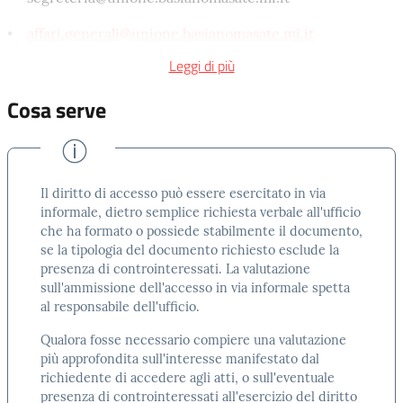
elettromagnetica o di qualunque altra specie solo se
questi sono:
•
affari.generali@unione.basianomasate.mi.it
• interni o esterni all’Unione dei Comuni di Basiano e
Leggi di più
- posta elettronica certificata:
Masate o ai comuni facenti parte l’Unione, solo se in
Cosa serve
•
basiano@pec.it
possesso dalla Pubblica Amministrazione;
•
masate@pec.it
• relativi ad uno specifico procedimento;
• protocollo.basianomasate@pec.it
• riguardanti un’attività di pubblico interesse
Il diritto di accesso può essere esercitato in via
indipendentemente dalla loro natura sostanziale pubblica
informale, dietro semplice richiesta verbale all'ufficio
o privata.
che ha formato o possiede stabilmente il documento,
Per quanto riguarda le ricerche d’archivio,
se la tipologia del documento richiesto esclude la
presenza di controinteressati. La valutazione
successivamente alla protocollazione di apposita
sull'ammissione dell'accesso in via informale spetta
richiesta, il richiedente sarà invitato alla visione del
al responsabile dell'ufficio.
materiale richiesto.
Qualora fosse necessario compiere una valutazione
É necessario specificare in quale veste viene presenta la
più approfondita sull'interesse manifestato dal
richiesta: se come diretto interessato (ad es.
richiedente di accedere agli atti, o sull'eventuale
proprietario), o in veste di delegato (ad esempio: tecnico
presenza di controinteressati all'esercizio del diritto