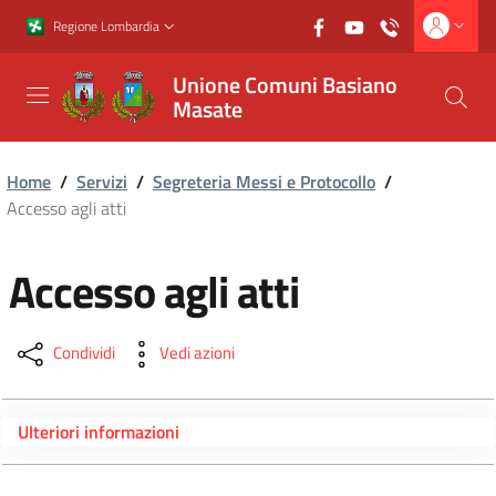
Vai al contenuto principale
Vai al footer
Regione Lombardia
Unione Comuni Basiano
Masate
Home
/
Servizi
/
Segreteria Messi e Protocollo
/
Accesso agli atti
Accesso agli atti
Condividi
Vedi azioni
Ulteriori informazioni