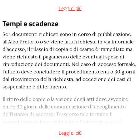
completa della sede, presso cui rivolgersi e un periodo di
in aggiunta al costo delle fotocopie (come sopra indicato),
Leggi di più
tempo
non inferiore a
15 giorni
per prendere visione dei
sono previsti diritti di segreteria pari a 0,52 € a facciata.
documenti o estrarne copia.
Tempi e scadenze
Non possono essere oggetto di accesso:
Se la domanda è incompleta l'ufficio competente lo
Se i documenti richiesti sono in corso di pubblicazione
• i documenti coperti da segreto di Stato o da divieto di
comunica al richiedente
entro dieci giorni
, e il termine
all'Albo Pretorio o se viene fatta richiesta in via informale
divulgazione previsti dalla legge o da regolamenti
di conclusione del procedimento ricomincia a decorrere
d’accesso, il rilascio di copia e di esame è immediato ma
governativi;
dalla data di presentazione della domanda completa.
viene richiesto il pagamento delle eventuali spese di
riproduzione dei documenti. Nel caso di accesso formale,
• i documenti di cui è vietata la divulgazione da
l’ufficio deve concludere il procedimento entro 30 giorni
Regolamenti dell’Unione o dei Comuni che ne fanno
dal ricevimento della richiesta, ad eccezione dei casi di
parte;
sospensione o differimento.
• i documenti relativi a procedimenti tributari di terzi;
Il ritiro delle copie o la visione degli atti deve avvenire
• la documentazione inerente l’attività dell’Unione, o dei
entro 30 giorni dalla comunicazione di accoglimento
Comuni che ne fanno parte, diretta all'emanazione di atti
dell'istanza di accesso. Trascorso tale termine il
normativi generali, di pianificazione e di
procedimento viene archiviato e l'interessato potrà
programmazione;
eventualmente ottenere l’accesso soltanto presentando
Leggi di più
una nuova istanza.
• i documenti relativi a procedure selettive del