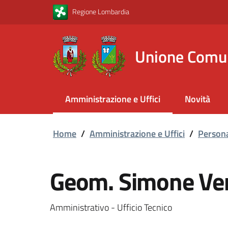
Vai al contenuto principale
Vai al footer
Regione Lombardia
Unione Comu
Amministrazione e Uffici
Novità
Home
/
Amministrazione e Uffici
/
Persona
Geom. Simone Ve
Amministrativo - Ufficio Tecnico