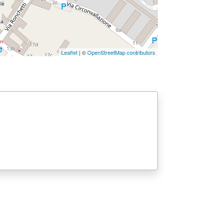
Leaflet
| ©
OpenStreetMap contributors