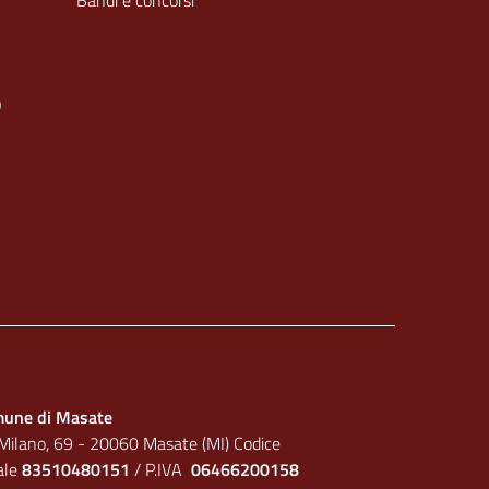
Bandi e concorsi
O
une di Masate
 Milano, 69 - 20060 Masate (MI) Codice
cale
83510480151
/ P.IVA
06466200158