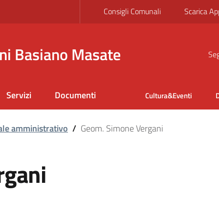
Consigli Comunali
Scarica Ap
ni Basiano Masate
Seg
Servizi
Documenti
Cultura&Eventi
D
le amministrativo
/
Geom. Simone Vergani
rgani