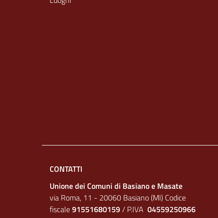
Luoghi
CONTATTI
Unione dei Comuni di Basiano e Masate
via Roma, 11 - 20060 Basiano (MI) Codice
fiscale
91551680159
/ P.IVA
04559250966