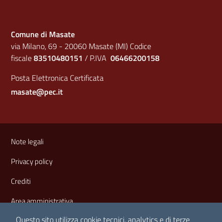
Comune di Masate
via Milano, 69 - 20060 Masate (MI) Codice
fiscale
83510480151
/ P.IVA
06466200158
Posta Elettronica Certificata
masate@pec.it
Sezione Link Utili
Note legali
Privacy policy
Crediti
Area amministrativa
Questo sito utilizza cookie tecnici, analytics e di terze