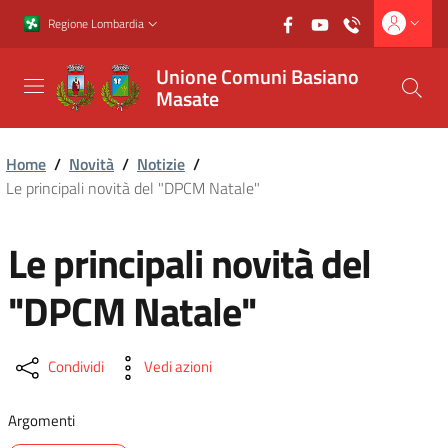
Vai al contenuto principale
Vai al footer
Regione Lombardia
Unione Comuni Basiano
Masate
Home
/
Novità
/
Notizie
/
Le principali novità del "DPCM Natale"
Le principali novità del
"DPCM Natale"
Condividi
Vedi azioni
Argomenti