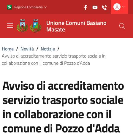
Vai al contenuto principale
Vai al footer
Regione Lombardia
Unione Comuni Basiano
Masate
Home
/
Novità
/
Notizie
/
Avviso di accreditamento servizio trasporto sociale in
collaborazione con il comune di Pozzo d'Adda
Avviso di accreditamento
servizio trasporto sociale
in collaborazione con il
comune di Pozzo d'Adda