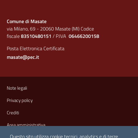
Comune di Masate
via Milano, 69 - 20060 Masate (MI) Codice
fiscale
83510480151
/ P.IVA
06466200158
Posta Elettronica Certificata
masate@pec.it
Sezione Link Utili
Note legali
Privacy policy
Crediti
Area amministrativa
Questo sito utilizza cookie tecnici, analytics e di terze