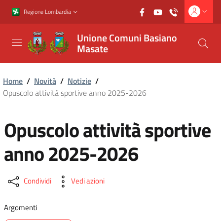
Vai al contenuto principale
Vai al footer
Regione Lombardia
Unione Comuni Basiano
Masate
Home
/
Novità
/
Notizie
/
Opuscolo attività sportive anno 2025-2026
Opuscolo attività sportive
anno 2025-2026
Condividi
Vedi azioni
Argomenti