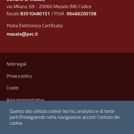
via Milano, 69 - 20060 Masate (MI) Codice
fiscale
83510480151
/ P.IVA
06466200158
Posta Elettronica Certificata
masate@pec.it
Sezione Link Utili
Note legali
Privacy policy
Crediti
Area amministrativa
Questo sito utilizza cookie tecnici, analytics e di terze
parti.
Proseguendo nella navigazione accetti l’utilizzo dei
cookie.