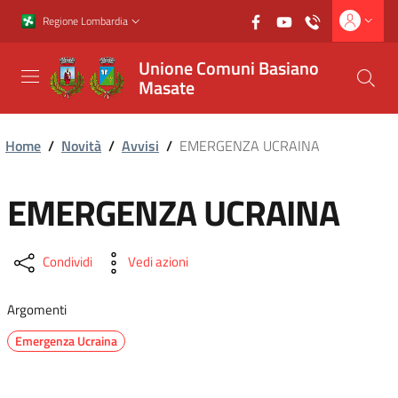
Vai al contenuto principale
Vai al footer
Regione Lombardia
Unione Comuni Basiano
Masate
Home
/
Novità
/
Avvisi
/
EMERGENZA UCRAINA
EMERGENZA UCRAINA
Condividi
Vedi azioni
Argomenti
Emergenza Ucraina