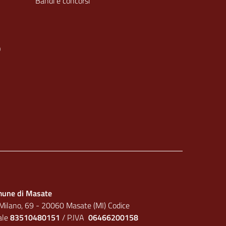
Bandi e concorsi
O
une di Masate
 Milano, 69 - 20060 Masate (MI) Codice
cale
83510480151
/ P.IVA
06466200158