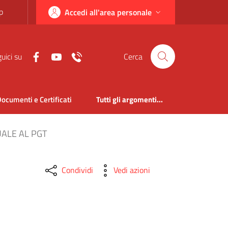
p
Accedi all'area personale
uici su
Cerca
ocumenti e Certificati
Tutti gli argomenti...
UALE AL PGT
Condividi
Vedi azioni