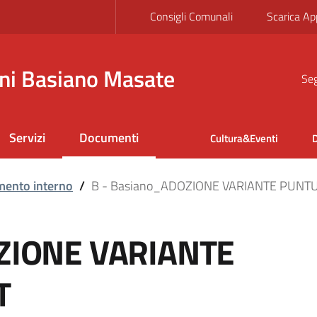
Consigli Comunali
Scarica Ap
ni Basiano Masate
Seg
Servizi
Documenti
Cultura&Eventi
D
mento interno
/
B - Basiano_ADOZIONE VARIANTE PUNT
OZIONE VARIANTE
T