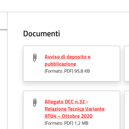
Documenti
Avviso di deposito e
pubblicazione
(Formato .
PDF
) 95,8 KB
Allegato DCC n.32 -
Relazione Tecnica Variante
ATU4 – Ottobre 2020
(Formato .
PDF
) 1,2 MB