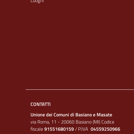
Luoghi
CONTATTI
Unione dei Comuni di Basiano e Masate
via Roma, 11 - 20060 Basiano (MI) Codice
fiscale
91551680159
/ P.IVA
04559250966