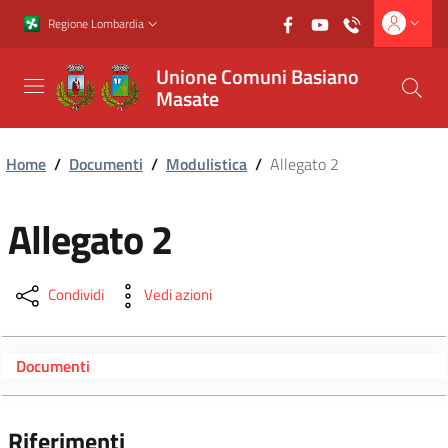
Vai al contenuto principale
Vai al footer
Regione Lombardia
Unione Comuni Basiano
Masate
Home
/
Documenti
/
Modulistica
/
Allegato 2
Allegato 2
Condividi
Vedi azioni
Documenti
Riferimenti